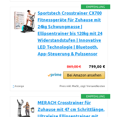
EMPFEHLUNG
Sportstech Crosstrainer CX700
Fitnessgeräte für Zuhause mit
24kg Schwungmasse |
Ellipsentrainer bis 120kg mit 24
Widerstandstufen | Innovative
LED Technologie | Bluetooth,
App-Steuerung & Pulssensor
869,00 €
799,00 €
Bei Amazon ansehen
*
Preis inkl. MwSt., zzgl. Versandkosten
Anzeige
EMPFEHLUNG
MERACH Crosstrainer für
Zuhause mit 47 cm Schrittlänge,
Ultraleise Ellipsentrainer mit