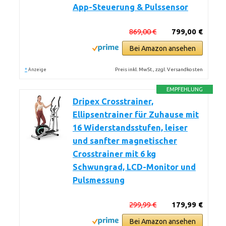
App-Steuerung & Pulssensor
869,00 €
799,00 €
Bei Amazon ansehen
*
Preis inkl. MwSt., zzgl. Versandkosten
Anzeige
EMPFEHLUNG
Dripex Crosstrainer,
Ellipsentrainer für Zuhause mit
16 Widerstandsstufen, leiser
und sanfter magnetischer
Crosstrainer mit 6 kg
Schwungrad, LCD-Monitor und
Pulsmessung
299,99 €
179,99 €
Bei Amazon ansehen