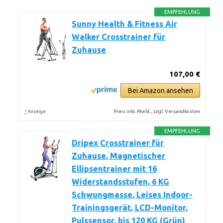
EMPFEHLUNG
Sunny Health & Fitness Air
Walker Crosstrainer für
Zuhause
107,00 €
Bei Amazon ansehen
*
Preis inkl. MwSt., zzgl. Versandkosten
Anzeige
EMPFEHLUNG
Dripex Crosstrainer für
Zuhause, Magnetischer
Ellipsentrainer mit 16
Widerstandsstufen, 6 KG
Schwungmasse, Leises Indoor-
Trainingsgerät, LCD-Monitor,
Pulssensor, bis 120 KG (Grün)