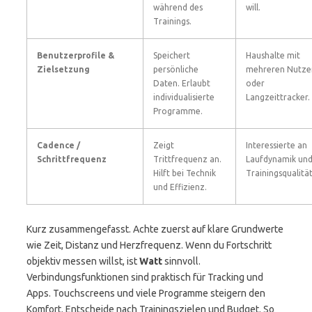
während des
will.
Trainings.
Benutzerprofile &
Speichert
Haushalte mit
Zielsetzung
persönliche
mehreren Nutze
Daten. Erlaubt
oder
individualisierte
Langzeittracker.
Programme.
Cadence /
Zeigt
Interessierte an
Schrittfrequenz
Trittfrequenz an.
Laufdynamik un
Hilft bei Technik
Trainingsqualität
und Effizienz.
Kurz zusammengefasst. Achte zuerst auf klare Grundwerte
wie Zeit, Distanz und Herzfrequenz. Wenn du Fortschritt
objektiv messen willst, ist
Watt
sinnvoll.
Verbindungsfunktionen sind praktisch für Tracking und
Apps. Touchscreens und viele Programme steigern den
Komfort. Entscheide nach Trainingszielen und Budget. So