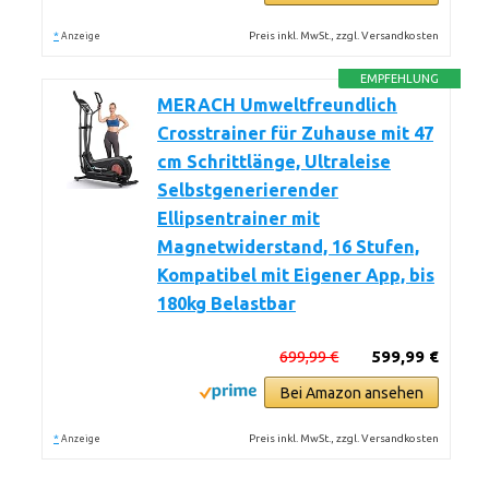
*
Preis inkl. MwSt., zzgl. Versandkosten
Anzeige
EMPFEHLUNG
MERACH Umweltfreundlich
Crosstrainer für Zuhause mit 47
cm Schrittlänge, Ultraleise
Selbstgenerierender
Ellipsentrainer mit
Magnetwiderstand, 16 Stufen,
Kompatibel mit Eigener App, bis
180kg Belastbar
699,99 €
599,99 €
Bei Amazon ansehen
*
Preis inkl. MwSt., zzgl. Versandkosten
Anzeige