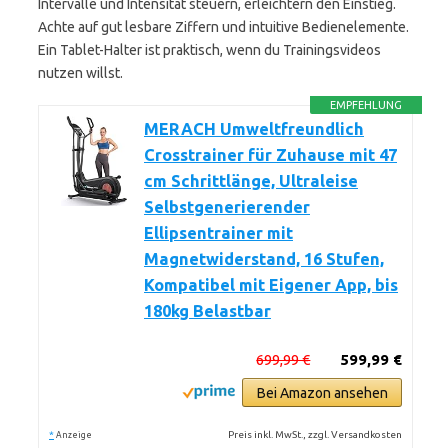
Intervalle und Intensität steuern, erleichtern den Einstieg.
Achte auf gut lesbare Ziffern und intuitive Bedienelemente.
Ein Tablet-Halter ist praktisch, wenn du Trainingsvideos
nutzen willst.
EMPFEHLUNG
MERACH Umweltfreundlich
Crosstrainer für Zuhause mit 47
cm Schrittlänge, Ultraleise
Selbstgenerierender
Ellipsentrainer mit
Magnetwiderstand, 16 Stufen,
Kompatibel mit Eigener App, bis
180kg Belastbar
699,99 €
599,99 €
Bei Amazon ansehen
*
Preis inkl. MwSt., zzgl. Versandkosten
Anzeige