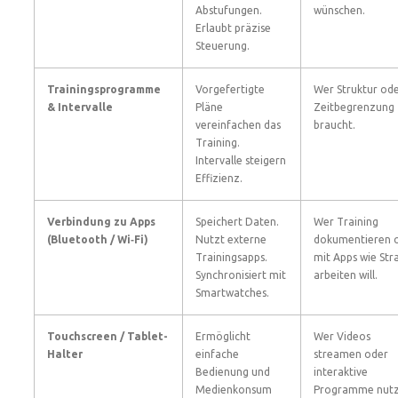
Abstufungen.
wünschen.
Erlaubt präzise
Steuerung.
Trainingsprogramme
Vorgefertigte
Wer Struktur od
& Intervalle
Pläne
Zeitbegrenzung
vereinfachen das
braucht.
Training.
Intervalle steigern
Effizienz.
Verbindung zu Apps
Speichert Daten.
Wer Training
(Bluetooth / Wi‑Fi)
Nutzt externe
dokumentieren 
Trainingsapps.
mit Apps wie Str
Synchronisiert mit
arbeiten will.
Smartwatches.
Touchscreen / Tablet-
Ermöglicht
Wer Videos
Halter
einfache
streamen oder
Bedienung und
interaktive
Medienkonsum
Programme nut