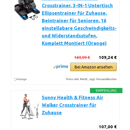
Crosstrainer, 3-IN-1 Untertisch
Ellipsentrainer für Zuhause,
Beintrainer für Senioren, 16
einstellabare Geschwindigkeits-
und Widerstandsstufen,
Komplett Montiert (Orange)
169,99 €
109,24 €
Bei Amazon ansehen
*
Preis inkl. MwSt., zzgl. Versandkosten
Anzeige
EMPFEHLUNG
Sunny Health & Fitness Air
Walker Crosstrainer für
Zuhause
107,00 €