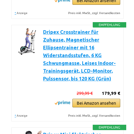
Bei Amazon ansehen
*
Preis inkl. MwSt., zzgl. Versandkosten
Anzeige
EMPFEHLUNG
Dripex Crosstrainer für
Zuhause, Magnetischer
Ellipsentrainer mit 16
Widerstandsstufen, 6 KG
Schwungmasse, Leises Indoor-
Trainingsgerät, LCD-Monitor,
Pulssensor, bis 120 KG (Grün)
299,99 €
179,99 €
Bei Amazon ansehen
*
Preis inkl. MwSt., zzgl. Versandkosten
Anzeige
EMPFEHLUNG