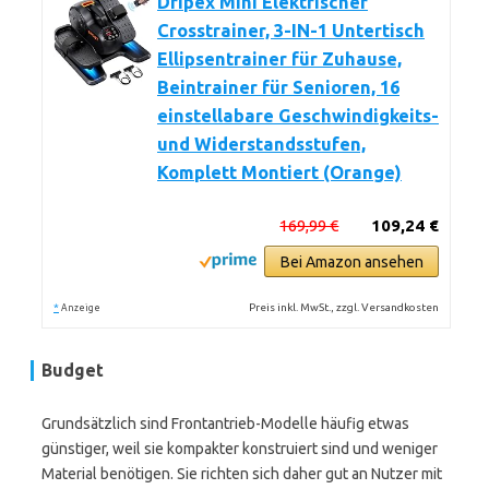
Dripex Mini Elektrischer
Crosstrainer, 3-IN-1 Untertisch
Ellipsentrainer für Zuhause,
Beintrainer für Senioren, 16
einstellabare Geschwindigkeits-
und Widerstandsstufen,
Komplett Montiert (Orange)
169,99 €
109,24 €
Bei Amazon ansehen
*
Preis inkl. MwSt., zzgl. Versandkosten
Anzeige
Budget
Grundsätzlich sind Frontantrieb-Modelle häufig etwas
günstiger, weil sie kompakter konstruiert sind und weniger
Material benötigen. Sie richten sich daher gut an Nutzer mit