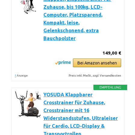
Zuhause, bis 100kg, LCD-
Computer, Platzsparend,
Kompakt, leise,
Gelenkschonend, extra
Bauchpolster
149,00 €
Bei Amazon ansehen
*
Preis inkl. MwSt., zzgl. Versandkosten
Anzeige
EMPFEHLUNG
YOSUDA ​​Klappbarer
Crosstrainer für Zuhause,
Crosstrainer mit 16
Widerstandsstufen, Ultraleiser
für Cardio, LCD-Display &
Transportrollen