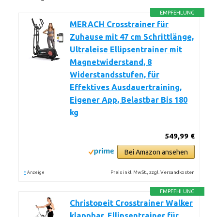
EMPFEHLUNG
MERACH Crosstrainer für
Zuhause mit 47 cm Schrittlänge,
Ultraleise Ellipsentrainer mit
Magnetwiderstand, 8
Widerstandsstufen, für
Effektives Ausdauertraining,
Eigener App, Belastbar Bis 180
kg
549,99 €
Bei Amazon ansehen
*
Preis inkl. MwSt., zzgl. Versandkosten
Anzeige
EMPFEHLUNG
Christopeit Crosstrainer Walker
klappbar, Ellipsentrainer für