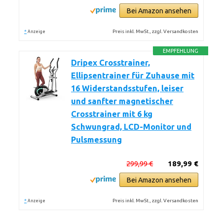
Bei Amazon ansehen
*
Preis inkl. MwSt., zzgl. Versandkosten
Anzeige
EMPFEHLUNG
Dripex Crosstrainer,
Ellipsentrainer für Zuhause mit
16 Widerstandsstufen, leiser
und sanfter magnetischer
Crosstrainer mit 6 kg
Schwungrad, LCD-Monitor und
Pulsmessung
299,99 €
189,99 €
Bei Amazon ansehen
*
Preis inkl. MwSt., zzgl. Versandkosten
Anzeige