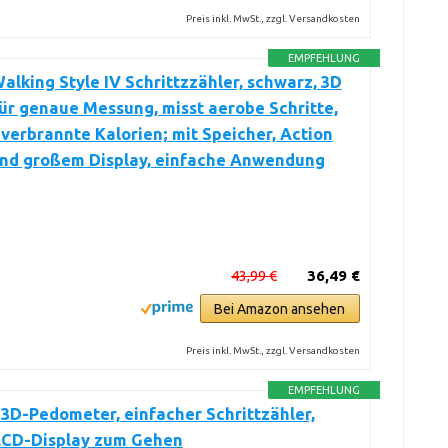
Preis inkl. MwSt., zzgl. Versandkosten
EMPFEHLUNG
lking Style IV Schrittzzähler, schwarz, 3D
ür genaue Messung, misst aerobe Schritte,
 verbrannte Kalorien; mit Speicher, Action
nd großem Display, einfache Anwendung
43,99 €
36,49 €
Bei Amazon ansehen
Preis inkl. MwSt., zzgl. Versandkosten
EMPFEHLUNG
D-Pedometer, einfacher Schrittzähler,
LCD-Display zum Gehen