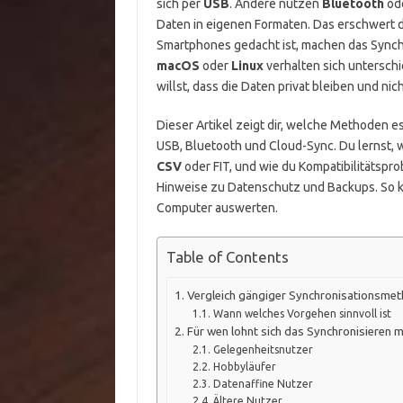
sich per
USB
. Andere nutzen
Bluetooth
ode
Daten in eigenen Formaten. Das erschwert de
Smartphones gedacht ist, machen das Synch
macOS
oder
Linux
verhalten sich unterschi
willst, dass die Daten privat bleiben und n
Dieser Artikel zeigt dir, welche Methoden 
USB, Bluetooth und Cloud-Sync. Du lernst, w
CSV
oder FIT, und wie du Kompatibilitätspr
Hinweise zu Datenschutz und Backups. So ka
Computer auswerten.
Table of Contents
Vergleich gängiger Synchronisationsme
Wann welches Vorgehen sinnvoll ist
Für wen lohnt sich das Synchronisieren
Gelegenheitsnutzer
Hobbyläufer
Datenaffine Nutzer
Ältere Nutzer