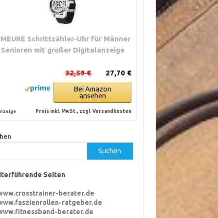
können
kostenpflichtig
sein.
IMEURE Schrittzähler-Uhr für Männer
 Senioren mit großer Digitalanzeige
32,59 €
27,70 €
Bei Amazon
ansehen
Preis inkl. MwSt., zzgl. Versandkosten
nzeige
hen
Suchen
terführende Seiten
www.crosstrainer-berater.de
www.faszienrollen-ratgeber.de
www.fitnessband-berater.de