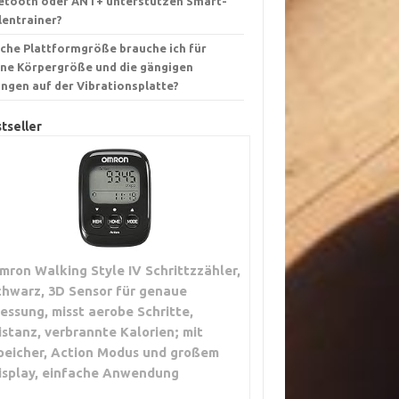
etooth oder ANT+ unterstützen Smart-
lentrainer?
che Plattformgröße brauche ich für
ne Körpergröße und die gängigen
ngen auf der Vibrationsplatte?
tseller
mron Walking Style IV Schrittzzähler,
chwarz, 3D Sensor für genaue
essung, misst aerobe Schritte,
istanz, verbrannte Kalorien; mit
peicher, Action Modus und großem
isplay, einfache Anwendung