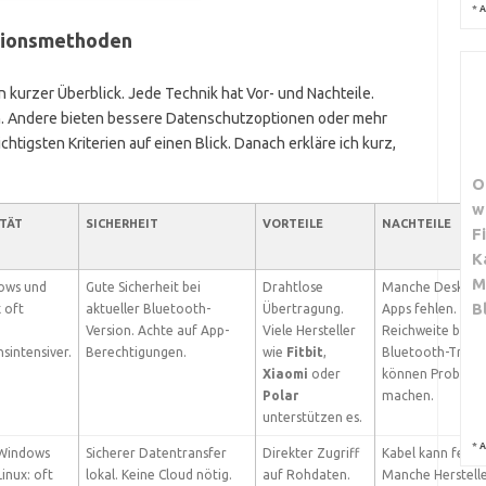
*
A
ationsmethoden
n kurzer Überblick. Jede Technik hat Vor- und Nachteile.
n. Andere bieten bessere Datenschutzoptionen oder mehr
ichtigsten Kriterien auf einen Blick. Danach erkläre ich kurz,
O
w
ITÄT
SICHERHEIT
VORTEILE
NACHTEILE
F
K
M
ows und
Gute Sicherheit bei
Drahtlose
Manche Desktop
B
 oft
aktueller Bluetooth-
Übertragung.
Apps fehlen.
Version. Achte auf App-
Viele Hersteller
Reichweite begre
sintensiver.
Berechtigungen.
wie
Fitbit
,
Bluetooth-Treib
Xiaomi
oder
können Problem
Polar
machen.
unterstützen es.
*
A
 Windows
Sicherer Datentransfer
Direkter Zugriff
Kabel kann fehle
inux: oft
lokal. Keine Cloud nötig.
auf Rohdaten.
Manche Herstell