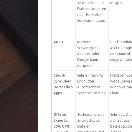
anschließen und
möglich.
Dateien kopieren
oder Hersteller-
Software nutzen.
ANT+
Mittlere
Gut für Wind
Schwierigkeit.
ANT+-Dongl
Adapter oder
und Linux oft
Dongle kann
eingeschränk
nötig sein.
Cloud-
Sehr einfach für
Plattformübe
Sync über
Endnutzer.
Webzugang 
Hersteller-
Automatische
Windows, ma
Apps
Synchronisierung.
Linux.
Offene
Technisch etwas
Sehr gut. Dat
Exports:
anspruchsvoll.
sich auf allen
CSV, GPX,
Dateien
Betriebssys