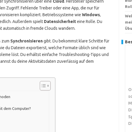
Blu
r synchronisieren über eine
Cloud
. Hersteller speichern
Rol
n Zugriff. Fehlende Treiber oder eine App, die nur für
ronisieren kompliziert. Betriebssysteme wie
Windows
,
Wel
edlich. Außerdem spielt
Datensicherheit
eine Rolle. Du
mei
icht automatisch in fremde Clouds wandern.
Übu
es zum
Synchronisieren
gibt. Du bekommst klare Schritte für
Bes
ie du Dateien exportierst, welche Formate üblich sind wie
obleme löst. Du erhältst einfache Troubleshooting-Tipps und
nnst du deine Aktivitätsdaten zuverlässig auf dem
O
s
thoden
M
 mit dem Computer?
D
S
D