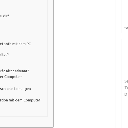
u dir?
*
A
luetooth mit dem PC
ützt?
ät nicht erkennt?
cher Computer-
S
T
 schnelle Lösungen
D
isation mit dem Computer