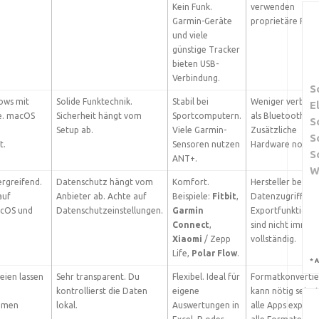
Kein Funk.
verwenden
Garmin-Geräte
proprietäre For
und viele
günstige Tracker
bieten USB-
Verbindung.
S
ows mit
Solide Funktechnik.
Stabil bei
Weniger verbreit
E
e. macOS
Sicherheit hängt vom
Sportcomputern.
als Bluetooth.
S
Setup ab.
Viele Garmin-
Zusätzliche
S
t.
Sensoren nutzen
Hardware notwen
S
ANT+.
W
rgreifend.
Datenschutz hängt vom
Komfort.
Hersteller besti
auf
Anbieter ab. Achte auf
Beispiele:
Fitbit
,
Datenzugriff.
cOS und
Datenschutzeinstellungen.
Garmin
Exportfunktione
Connect
,
sind nicht immer
Xiaomi
/ Zepp
vollständig.
Life,
Polar Flow
.
*
A
eien lassen
Sehr transparent. Du
Flexibel. Ideal für
Formatkonverti
kontrollierst die Daten
eigene
kann nötig sein. 
temen
lokal.
Auswertungen in
alle Apps export