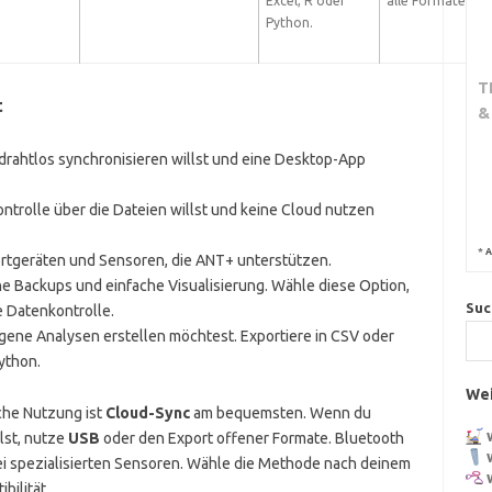
Excel, R oder
alle Formate.
Python.
T
t
&
 drahtlos synchronisieren willst und eine Desktop-App
ontrolle über die Dateien willst und keine Cloud nutzen
*
A
Sportgeräten und Sensoren, die ANT+ unterstützen.
che Backups und einfache Visualisierung. Wähle diese Option,
Suc
e Datenkontrolle.
igene Analysen erstellen möchtest. Exportiere in CSV oder
ython.
Wei
che Nutzung ist
Cloud-Sync
am bequemsten. Wenn du
lst, nutze
USB
oder den Export offener Formate. Bluetooth
bei spezialisierten Sensoren. Wähle die Methode nach deinem
bilität.