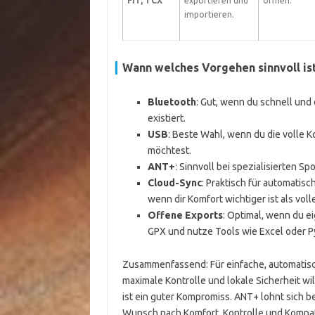
FIT, TCX
exportieren und
öffnen.
importieren.
Wann welches Vorgehen sinnvoll is
Bluetooth
: Gut, wenn du schnell und
existiert.
USB
: Beste Wahl, wenn du die volle K
möchtest.
ANT+
: Sinnvoll bei spezialisierten 
Cloud-Sync
: Praktisch für automatis
wenn dir Komfort wichtiger ist als voll
Offene Exports
: Optimal, wenn du e
GPX und nutze Tools wie Excel oder P
Zusammenfassend: Für einfache, automatis
maximale Kontrolle und lokale Sicherheit wil
ist ein guter Kompromiss. ANT+ lohnt sich 
Wunsch nach Komfort, Kontrolle und Kompati