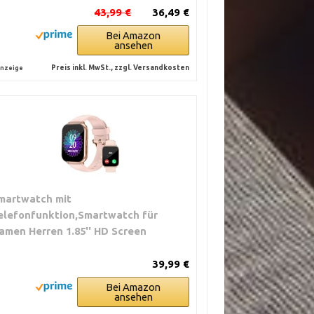
43,99 €
36,49 €
Bei Amazon
ansehen
Preis inkl. MwSt., zzgl. Versandkosten
nzeige
martwatch mit
elefonfunktion,Smartwatch für
amen Herren 1.85'' HD Screen
39,99 €
Bei Amazon
ansehen