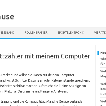
ause
TNESSBAND
ROLLENTRAINER
SPORTELEKTRONIK
VIBRATI
Neu
ittzähler mit meinem Computer
Wie
für
Wel
s-Tracker und willst die Daten auf deinem Computer
Mag
 und willst Schritte, Distanzen oder Kalorienstände speichern.
Wel
tschritte sichtbar machen. Oft reicht die kleine Anzeige am
bes
ehr Platz für Diagramme und längere Analysen.
Rut
tragung und die Kompatibilität. Manche Geräte verbinden
Wel