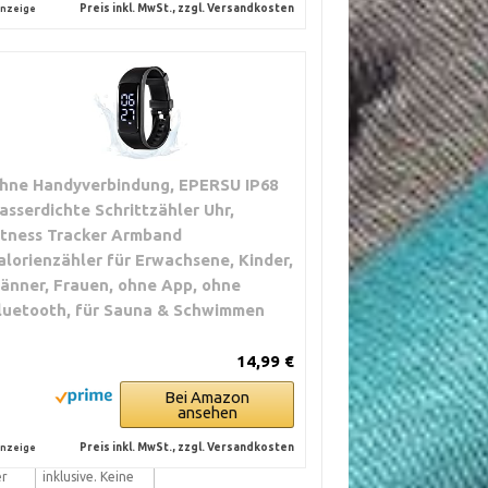
Preis inkl. MwSt., zzgl. Versandkosten
nzeige
hne Handyverbindung, EPERSU IP68
asserdichte Schrittzähler Uhr,
TYPISCHE
itness Tracker Armband
KOSTEN
alorienzähler für Erwachsene, Kinder,
änner, Frauen, ohne App, ohne
-
Meist kostenlos.
luetooth, für Sauna & Schwimmen
Eventuell
nzt.
Adapter oder
er
Dongle nötig.
14,99 €
e
Bei Amazon
ansehen
Preis inkl. MwSt., zzgl. Versandkosten
nzeige
n.
Kabel meist
er
inklusive. Keine