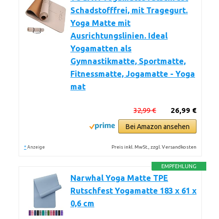
Schadstofffrei, mit Tragegurt.
Yoga Matte mit
Ausrichtungslinien. Ideal
Yogamatten als
Gymnastikmatte, Sportmatte,
Fitnessmatte, Jogamatte - Yoga
mat
32,99 €
26,99 €
Bei Amazon ansehen
*
Preis inkl. MwSt., zzgl. Versandkosten
Anzeige
EMPFEHLUNG
Narwhal Yoga Matte TPE
Rutschfest Yogamatte 183 x 61 x
0,6 cm