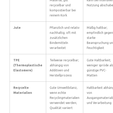
Material; gut
kann bei intensive
recycelbar und
Nutzung abschab
kompostierbar bei
reinem Kork
Jute
Pflanzlich und relativ
Mäßig haltbar;
nachhaltig; oft mit
empfindlich gegen
zusätzlichen
starke
Bindemitteln
Beanspruchung u
verarbeitet
Feuchtigkeit
TPE
Teilweise recycelbar;
Gute Haltbarkeit;
(Thermoplastische
abhängig von
weniger spröde al
Elastomere)
Additiven und
günstige PVC-
Herstellprozess
Matten
Recycelte
Gute Umweltbilanz,
Haltbarkeit abhän
Materialien
wenn echte
von
Recyclingmaterialien
Ausgangsmaterial
verwendet werden;
und Verarbeitung
Qualität variiert