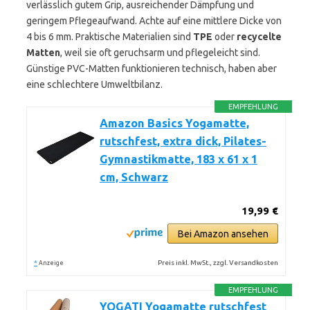
verlässlich gutem Grip, ausreichender Dämpfung und
geringem Pflegeaufwand. Achte auf eine mittlere Dicke von
4 bis 6 mm. Praktische Materialien sind
TPE
oder
recycelte
Matten
, weil sie oft geruchsarm und pflegeleicht sind.
Günstige PVC-Matten funktionieren technisch, haben aber
eine schlechtere Umweltbilanz.
EMPFEHLUNG
Amazon Basics Yogamatte,
rutschfest, extra dick, Pilates-
Gymnastikmatte, 183 x 61 x 1
cm, Schwarz
19,99 €
Bei Amazon ansehen
*
Preis inkl. MwSt., zzgl. Versandkosten
Anzeige
EMPFEHLUNG
YOGATI Yogamatte rutschfest