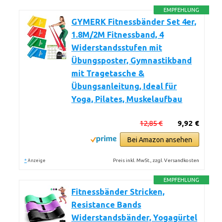
EMPFEHLUNG
GYMERK Fitnessbänder Set 4er,
1.8M/2M Fitnessband, 4
Widerstandsstufen mit
Übungsposter, Gymnastikband
mit Tragetasche &
Übungsanleitung, Ideal für
Yoga, Pilates, Muskelaufbau
12,85 €
9,92 €
Bei Amazon ansehen
*
Preis inkl. MwSt., zzgl. Versandkosten
Anzeige
EMPFEHLUNG
Fitnessbänder Stricken,
Resistance Bands
Widerstandsbänder, Yogagürtel