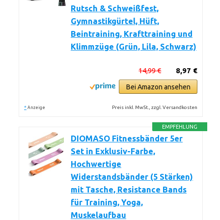
Rutsch & Schweißfest,
Gymnastikgürtel, Hüft,
Beintraining, Krafttraining und
Klimmzüge (Grün, Lila, Schwarz)
14,99 €
8,97 €
Bei Amazon ansehen
*
Preis inkl. MwSt., zzgl. Versandkosten
Anzeige
EMPFEHLUNG
DIOMASO Fitnessbänder 5er
Set in Exklusiv-Farbe,
Hochwertige
Widerstandsbänder (5 Stärken)
mit Tasche, Resistance Bands
für Training, Yoga,
Muskelaufbau