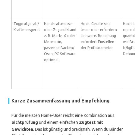
Zugprüfgerät /
Handkraftmesser
Hoch. Geräte sind
Hoch. L
Kraftmessgerät
oder Zugprüfstand
teuer oder erfordern
reprod
z. B. Mark-10 oder
Leihware. Bedienung
quanti
Mecmesin,
erfordert Einstellen
wie Bru
passende Backen/
der Prüfparameter.
N/kgf 
Ösen, PC-Software
Dehnun
optional
Kurze Zusammenfassung und Empfehlung
Für die meisten Home-User reicht eine Kombination aus
Sichtprüfung
und einem einfachen
Zugtest mit
Gewichten
. Das ist günstig und praxisnah. Wenn du Bänder