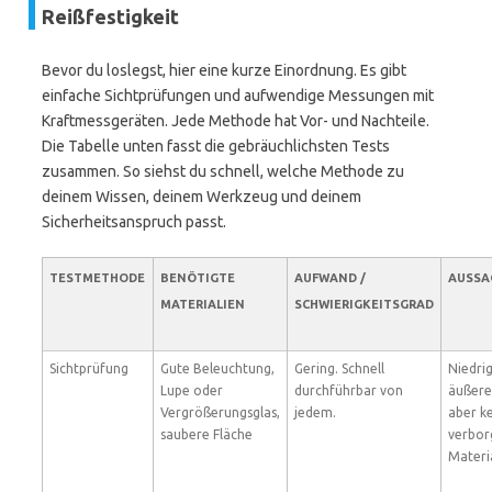
Reißfestigkeit
Bevor du loslegst, hier eine kurze Einordnung. Es gibt
einfache Sichtprüfungen und aufwendige Messungen mit
Kraftmessgeräten. Jede Methode hat Vor- und Nachteile.
Die Tabelle unten fasst die gebräuchlichsten Tests
zusammen. So siehst du schnell, welche Methode zu
deinem Wissen, deinem Werkzeug und deinem
Sicherheitsanspruch passt.
TESTMETHODE
BENÖTIGTE
AUFWAND /
AUSSA
MATERIALIEN
SCHWIERIGKEITSGRAD
Sichtprüfung
Gute Beleuchtung,
Gering. Schnell
Niedrig
Lupe oder
durchführbar von
äußere
Vergrößerungsglas,
jedem.
aber k
saubere Fläche
verbor
Materi