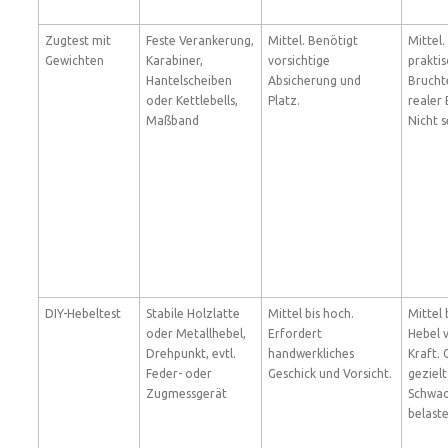
Zugtest mit
Feste Verankerung,
Mittel. Benötigt
Mittel.
Gewichten
Karabiner,
vorsichtige
prakti
Hantelscheiben
Absicherung und
Brucht
oder Kettlebells,
Platz.
realer 
Maßband
Nicht s
DIY-Hebeltest
Stabile Holzlatte
Mittel bis hoch.
Mittel 
oder Metallhebel,
Erfordert
Hebel v
Drehpunkt, evtl.
handwerkliches
Kraft. 
Feder- oder
Geschick und Vorsicht.
gezielt
Zugmessgerät
Schwac
belaste