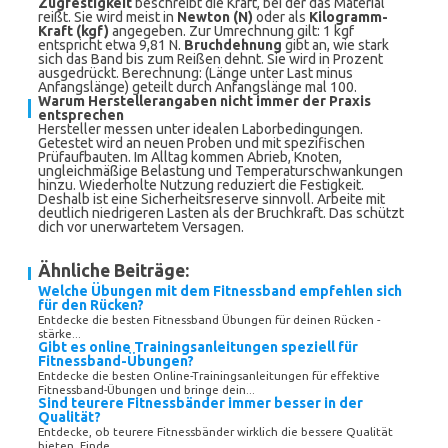
Zugfestigkeit
beschreibt die Kraft, bei der das Material
reißt. Sie wird meist in
Newton (N)
oder als
Kilogramm-
Kraft (kgf)
angegeben. Zur Umrechnung gilt: 1 kgf
entspricht etwa 9,81 N.
Bruchdehnung
gibt an, wie stark
sich das Band bis zum Reißen dehnt. Sie wird in Prozent
ausgedrückt. Berechnung: (Länge unter Last minus
Anfangslänge) geteilt durch Anfangslänge mal 100.
Warum Herstellerangaben nicht immer der Praxis
entsprechen
Hersteller messen unter idealen Laborbedingungen.
Getestet wird an neuen Proben und mit spezifischen
Prüfaufbauten. Im Alltag kommen Abrieb, Knoten,
ungleichmäßige Belastung und Temperaturschwankungen
hinzu. Wiederholte Nutzung reduziert die Festigkeit.
Deshalb ist eine Sicherheitsreserve sinnvoll. Arbeite mit
deutlich niedrigeren Lasten als der Bruchkraft. Das schützt
dich vor unerwartetem Versagen.
Ähnliche Beiträge:
Welche Übungen mit dem Fitnessband empfehlen sich
für den Rücken?
Entdecke die besten Fitnessband Übungen für deinen Rücken -
stärke...
Gibt es online Trainingsanleitungen speziell für
Fitnessband-Übungen?
Entdecke die besten Online-Trainingsanleitungen für effektive
Fitnessband-Übungen und bringe dein...
Sind teurere Fitnessbänder immer besser in der
Qualität?
Entdecke, ob teurere Fitnessbänder wirklich die bessere Qualität
bieten. Finde...