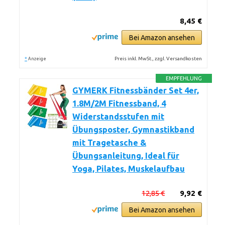
8,45 €
Bei Amazon ansehen
*
Preis inkl. MwSt., zzgl. Versandkosten
Anzeige
EMPFEHLUNG
GYMERK Fitnessbänder Set 4er,
1.8M/2M Fitnessband, 4
Widerstandsstufen mit
Übungsposter, Gymnastikband
mit Tragetasche &
Übungsanleitung, Ideal für
Yoga, Pilates, Muskelaufbau
12,85 €
9,92 €
Bei Amazon ansehen