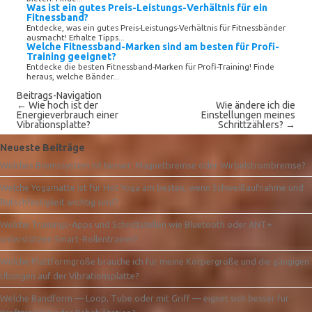
Was ist ein gutes Preis-Leistungs-Verhältnis für ein
Fitnessband?
Entdecke, was ein gutes Preis-Leistungs-Verhältnis für Fitnessbänder
ausmacht! Erhalte Tipps...
Welche Fitnessband-Marken sind am besten für Profi-
Training geeignet?
Entdecke die besten Fitnessband-Marken für Profi-Training! Finde
heraus, welche Bänder...
Beitrags-Navigation
←
Wie hoch ist der
Wie ändere ich die
Energieverbrauch einer
Einstellungen meines
Vibrationsplatte?
Schrittzählers?
→
Neueste Beiträge
Welches Bremssystem ist besser: Magnetbremse oder Wirbelstrombremse?
Welche Yogamatte ist für Hot Yoga am besten, wenn Schweißaufnahme und
Rutschfestigkeit wichtig sind?
Welche Trainings-Apps und Schnittstellen wie Bluetooth oder ANT+
unterstützen Smart-Rollentrainer?
Welche Plattformgröße brauche ich für meine Körpergröße und die gängigen
Übungen auf der Vibrationsplatte?
Welche Bandform — Loop, Tube oder mit Griff — eignet sich besser für