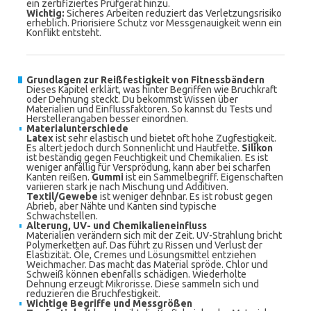
ein zertifiziertes Prüfgerät hinzu.
Wichtig:
Sicheres Arbeiten reduziert das Verletzungsrisiko
erheblich. Priorisiere Schutz vor Messgenauigkeit wenn ein
Konflikt entsteht.
Grundlagen zur Reißfestigkeit von Fitnessbändern
Dieses Kapitel erklärt, was hinter Begriffen wie Bruchkraft
oder Dehnung steckt. Du bekommst Wissen über
Materialien und Einflussfaktoren. So kannst du Tests und
Herstellerangaben besser einordnen.
Materialunterschiede
Latex
ist sehr elastisch und bietet oft hohe Zugfestigkeit.
Es altert jedoch durch Sonnenlicht und Hautfette.
Silikon
ist beständig gegen Feuchtigkeit und Chemikalien. Es ist
weniger anfällig für Versprödung, kann aber bei scharfen
Kanten reißen.
Gummi
ist ein Sammelbegriff. Eigenschaften
variieren stark je nach Mischung und Additiven.
Textil/Gewebe
ist weniger dehnbar. Es ist robust gegen
Abrieb, aber Nähte und Kanten sind typische
Schwachstellen.
Alterung, UV- und Chemikalieneinfluss
Materialien verändern sich mit der Zeit. UV-Strahlung bricht
Polymerketten auf. Das führt zu Rissen und Verlust der
Elastizität. Öle, Cremes und Lösungsmittel entziehen
Weichmacher. Das macht das Material spröde. Chlor und
Schweiß können ebenfalls schädigen. Wiederholte
Dehnung erzeugt Mikrorisse. Diese sammeln sich und
reduzieren die Bruchfestigkeit.
Wichtige Begriffe und Messgrößen