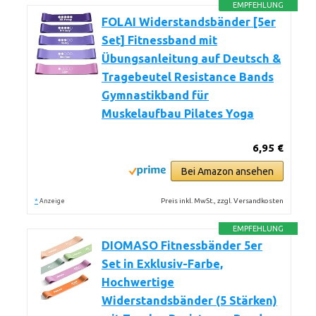
EMPFEHLUNG
FOLAI Widerstandsbänder [5er
Set] Fitnessband mit
Übungsanleitung auf Deutsch &
Tragebeutel Resistance Bands
Gymnastikband für
Muskelaufbau Pilates Yoga
6,95 €
Bei Amazon ansehen
*
Preis inkl. MwSt., zzgl. Versandkosten
Anzeige
EMPFEHLUNG
DIOMASO Fitnessbänder 5er
Set in Exklusiv-Farbe,
Hochwertige
Widerstandsbänder (5 Stärken)