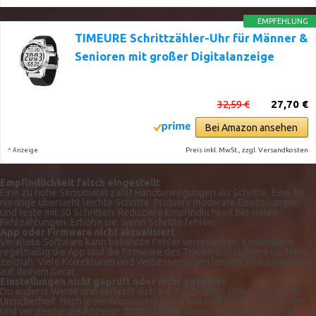
EMPFEHLUNG
TIMEURE Schrittzähler-Uhr für Männer &
Senioren mit großer Digitalanzeige
32,59 €
27,70 €
Bei Amazon ansehen
*
Preis inkl. MwSt., zzgl. Versandkosten
Anzeige
Empfindlichkeit falsch eingestellt
Eine zu hohe Sensitivität zählt Handbewegungen als Schritte. Eine zu
niedrige übersieht leichte Schritte. Probiere moderate Einstellungen
und teste mit 50 Schritten. Reduziere Empfindlichkeit bei vielen
Fehlzählungen. Erhöhe sie, wenn Schritte fehlen.
App oder Firmware nicht aktualisiert
Veraltete Software kann bekannte Fehler verursachen. Kontrolliere
regelmäßig die App und die Firmware des Trackers. Installiere Updates
zeitnah. Viele Korrekturen und Verbesserungen landen so automatisch
auf deinem Gerät.
Einstellungen nicht geprüft oder nicht getestet
Du änderst Werte und verlässt dich auf das Display. Ohne Test bleibt
Unsicherheit. Nach jeder Anpassung zähle manuell 50 bis 100 Schritte
und vergleiche die Anzeige. Protokolliere Abweichungen und passe