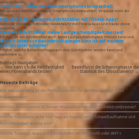
verschiedenen...
Sind Schrittzähler mit allen Smartphones kompatibel?
Mit unseren Schrittzählern alle Smartphones kompatibel. Verpasse nicht die
Chance,...
Wie verbinde ich meinen Schrittzähler mit Fitness-Apps?
Verbinde deinen Schrittzähler kinderleicht mit Fitness-Apps und tracke deine
Aktivität...
Kann ein Schrittzähler meine Laufgeschwindigkeit messen?
Erfahre, ob ein Schrittzähler auch deine Laufgeschwindigkeit messen kann und...
Welche Arten von Benachrichtigungen kann ich auf meinem
Schrittzähler erhalten?
Erfahre, welche Benachrichtigungen dein Schrittzähler senden kann und
optimiere so...
Beitrags-Navigation
←
Wie kann ich die Reißfestigkeit
Beeinflusst die Schwungmasse die
eines Fitnessbands testen?
Stabilität des Crosstrainers?
→
Neueste Beiträge
Wie aussagekräftig ist der Perfusionsindex für die Messqualität eines
Pulsoximeters?
Welches Bremssystem ist besser: Magnetbremse oder Wirbelstrombremse?
Welche Yogamatte ist für Hot Yoga am besten, wenn Schweißaufnahme und
Rutschfestigkeit wichtig sind?
Welche Trainings-Apps und Schnittstellen wie Bluetooth oder ANT+