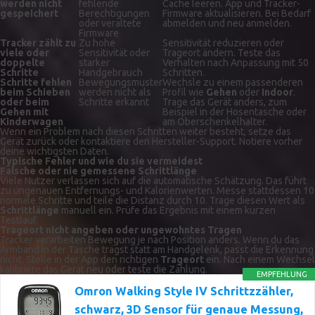
werden nicht
fehlende
Cache leeren. App und Tracker-
gespeichert
Berechtigungen
Firmware aktualisieren. Bei Bedarf
oder veraltete
abmelden und neu anmelden.
Firmware
Tracker zählt zu
Zu hohe
Sensitivität reduzieren oder
viele oder
Sensitivität oder
Trageort ändern. Teste das
doppelte
starker
Verhalten nach Anpassung mit 50
Schritte
Handgebrauch
Schritten.
Schritte fehlen
Bewegungsmuster
Wechsle zu einem passenderen
beim Schieben
werden nicht als
Profil wie
Gehen
oder
Indoor
.
oder beim
Schritte erkannt
Trage das Gerät anders, zum
Gehen mit
Beispiel in der Hosentasche oder
Kinderwagen
am Oberschenkelhalter.
Wenn ein Problem nach diesen Schritten weiter besteht, setze das
Gerät zurück oder kontaktiere den Hersteller-Support. Notiere vorher
deine wichtigsten Daten.
Typische Fehler und wie du sie vermeidest
Falsche oder nie gemessene Schrittlänge
Viele Nutzer verlassen sich auf die automatische Schätzung. Das führt
zu ungenauen Entfernungs- und Kalorienwerten. Messe stattdessen 10
normale Schritte und teile die Distanz durch 10. Trage diesen Wert als
Schrittlänge
manuell ein. Prüfe das Ergebnis mit einem kurzen
Testlauf.
Trageort nicht angeben oder ungewohntes Tragen
Tracker verarbeiten Bewegung je nach Position anders. Wenn du das
Armband in der Tasche trägst statt am Handgelenk, passt die Erkennung
nicht. Stelle in der App den richtigen
Trageort
ein. Nach einem Wechsel
kalibriere das Gerät neu oder teste die Zählung.
EMPFEHLUNG
Omron Walking Style IV Schrittzzähler,
schwarz, 3D Sensor für genaue Messung,