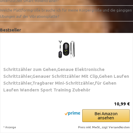
unterstützen Smart-Rollentrainer?
Welche Plattformgröße brauche ich für meine Körpergröße und die gängigen
Übungen auf der Vibrationsplatte?
Bestseller
Schrittzähler zum Gehen,Genaue Elektronische
Schrittzähler,Genauer Schrittzähler Mit Clip,Gehen Laufen
Schrittzähler,Tragbarer Mini-Schrittzähler,für Gehen
Laufen Wandern Sport Training Zubehör
10,99 €
Bei Amazon
ansehen
*
Preis inkl. MwSt., zzgl. Versandkosten
Anzeige