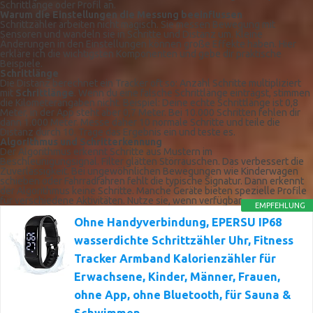
Schrittlänge oder Profil an.
Warum die Einstellungen die Messung beeinflussen
Schrittzähler arbeiten nicht magisch. Sie messen Bewegung mit
Sensoren und wandeln sie in Schritte und Distanz um. Kleine
Änderungen in den Einstellungen können große Effekte haben. Hier
erkläre ich die wichtigsten Komponenten und gebe dir praktische
Beispiele.
Schrittlänge
Die Distanz berechnet ein Tracker oft so: Anzahl Schritte multipliziert
mit
Schrittlänge
. Wenn du eine falsche Schrittlänge einträgst, stimmen
die Kilometerangaben nicht. Beispiel: Deine echte Schrittlänge ist 0,8
Meter, in der App steht aber 0,7 Meter. Bei 10.000 Schritten fehlen dir
dann 1.000 Meter. Messe daher 10 normale Schritte und teile die
Distanz durch 10. Trage das Ergebnis ein und teste es.
Algorithmus und Schritt­erkennung
Der Algorithmus erkennt Schritte aus Mustern im
Beschleunigungsignal. Filter glätten Störrauschen. Das verbessert die
Zuverlässigkeit. Bei ungewöhnlichen Bewegungen wie Kinderwagen
schieben oder Fahrradfahren fehlt die typische Signatur. Dann erkennt
der Algorithmus keine Schritte. Manche Geräte bieten spezielle Profile
für verschiedene Aktivitäten. Nutze sie, wenn verfügbar.
EMPFEHLUNG
Ohne Handyverbindung, EPERSU IP68
wasserdichte Schrittzähler Uhr, Fitness
Tracker Armband Kalorienzähler für
Erwachsene, Kinder, Männer, Frauen,
ohne App, ohne Bluetooth, für Sauna &