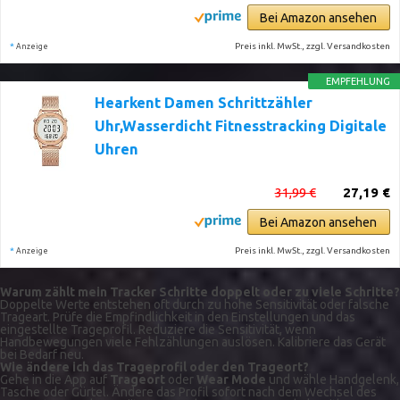
Bei Amazon ansehen
*
Preis inkl. MwSt., zzgl. Versandkosten
Anzeige
EMPFEHLUNG
Hearkent Damen Schrittzähler
Uhr,Wasserdicht Fitnesstracking Digitale
Uhren
31,99 €
27,19 €
Bei Amazon ansehen
*
Preis inkl. MwSt., zzgl. Versandkosten
Anzeige
Warum zählt mein Tracker Schritte doppelt oder zu viele Schritte?
Doppelte Werte entstehen oft durch zu hohe Sensitivität oder falsche
Trageart. Prüfe die Empfindlichkeit in den Einstellungen und das
eingestellte Trageprofil. Reduziere die Sensitivität, wenn
Handbewegungen viele Fehlzählungen auslösen. Kalibriere das Gerät
bei Bedarf neu.
Wie ändere ich das Trageprofil oder den Trageort?
Gehe in die App auf
Trageort
oder
Wear Mode
und wähle Handgelenk,
Tasche oder Gürtel. Ändere das Profil sofort nach dem Wechsel des