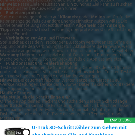
dem Workout. Das verbessert die Erkennung und die Statistik.
Hinweis:
Passe Ziele realistisch an. Ein zu hohes Ziel kann zu falschen
Rückschlüssen bei Auswertungen führen.
Einheiten prüfen
Stelle die Anzeigeeinheiten auf
Kilometer
oder
Meilen
um. Prüfe die
Kalorienanzeige, falls du andere Energieeinheiten nutzen willst. Die
Einheiteneinstellung findest du meist in
Allgemein
oder
Anzeige
.
Tipp:
Wenn Distanz falsch erscheint, überprüfe zuerst die Schrittlänge
und die Einheit.
Verbindung zur App und Firmware
Stelle sicher, dass dein Tracker per Bluetooth verbunden ist. Öffne die
App und prüfe den Verbindungsstatus. Aktualisiere die Firmware, wenn
ein Update angeboten wird. Firmware-Updates beheben oft Messfehler.
Warnung:
Unterbrich ein Update nicht. Das kann zu Problemen führen.
Mache bei wichtigen Daten ein Backup, falls die App das anbietet.
Funktionstest und Fehlerbehebung
Teste nach Änderungen die Schrittzählung. Gehe 50 oder 100 Schritte
und zähle sie manuell. Vergleiche das Ergebnis mit dem Tracker. Teste
auch verschiedene Trageorte und Handbewegungen.
Hinweis:
Bei dauerhaft falschen Werten setze das Gerät neu auf
Werkseinstellungen. Denke daran, vorher Daten zu sichern. Kontaktiere
den Support, wenn Probleme bestehen bleiben.
Häufige Fragen
Wie stelle ich die Schrittlänge ein?
Öffne die App deines Trackers und suche den Bereich
Schrittlänge
oder
Stride
. Du kannst die Einstellung automatisch berechnen lassen
oder manuell eingeben. Messe dafür 10 normale Schritte, miss die
Distanz und teile durch 10. Trage diesen Wert in Zentimetern oder
Metern ein.
EMPFEHLUNG
U-Trak 3D-Schrittzähler zum Gehen mit