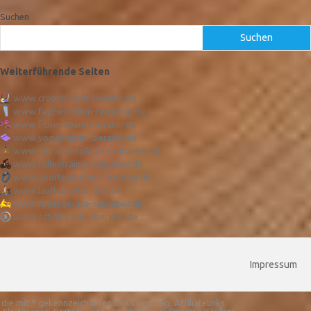
Suchen
Suchen
Weiterführende Seiten
www.crosstrainer-berater.de
www.faszienrollen-ratgeber.de
www.fitnessband-berater.de
www.yogamatten-berater.de
www.vibrationsplatten-ratgeber.de
www.rollentrainer-ratgeber.de
www.sportelektronik-berater.de
www.laufband-berater.de
www.rudergeräte-ratgeber.de
www.schrittzähler-berater.de
Impressum
die mit * gekennzeichneten Links sind sog. Affiliatelinks.