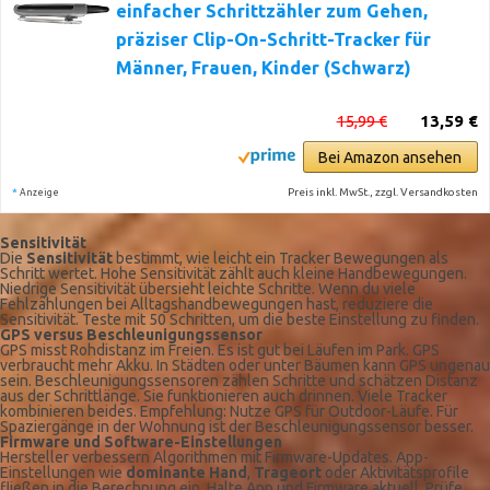
einfacher Schrittzähler zum Gehen,
präziser Clip-On-Schritt-Tracker für
Männer, Frauen, Kinder (Schwarz)
15,99 €
13,59 €
Bei Amazon ansehen
*
Preis inkl. MwSt., zzgl. Versandkosten
Anzeige
Sensitivität
Die
Sensitivität
bestimmt, wie leicht ein Tracker Bewegungen als
Schritt wertet. Hohe Sensitivität zählt auch kleine Handbewegungen.
Niedrige Sensitivität übersieht leichte Schritte. Wenn du viele
Fehlzählungen bei Alltagshandbewegungen hast, reduziere die
Sensitivität. Teste mit 50 Schritten, um die beste Einstellung zu finden.
GPS versus Beschleunigungssensor
GPS misst Rohdistanz im Freien. Es ist gut bei Läufen im Park. GPS
verbraucht mehr Akku. In Städten oder unter Bäumen kann GPS ungenau
sein. Beschleunigungssensoren zählen Schritte und schätzen Distanz
aus der Schrittlänge. Sie funktionieren auch drinnen. Viele Tracker
kombinieren beides. Empfehlung: Nutze GPS für Outdoor-Läufe. Für
Spaziergänge in der Wohnung ist der Beschleunigungssensor besser.
Firmware und Software-Einstellungen
Hersteller verbessern Algorithmen mit Firmware-Updates. App-
Einstellungen wie
dominante Hand
,
Trageort
oder Aktivitätsprofile
fließen in die Berechnung ein. Halte App und Firmware aktuell. Prüfe