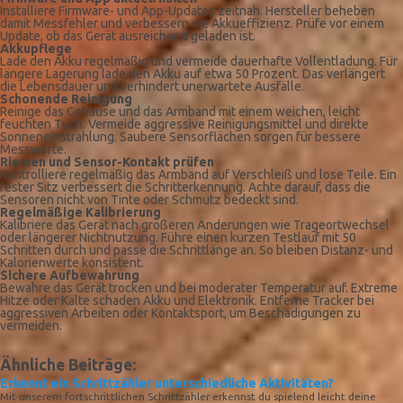
Installiere Firmware- und App-Updates zeitnah. Hersteller beheben
damit Messfehler und verbessern die Akkueffizienz. Prüfe vor einem
Update, ob das Gerät ausreichend geladen ist.
Akkupflege
Lade den Akku regelmäßig und vermeide dauerhafte Vollentladung. Für
längere Lagerung lade den Akku auf etwa 50 Prozent. Das verlängert
die Lebensdauer und verhindert unerwartete Ausfälle.
Schonende Reinigung
Reinige das Gehäuse und das Armband mit einem weichen, leicht
feuchten Tuch. Vermeide aggressive Reinigungsmittel und direkte
Sonneneinstrahlung. Saubere Sensorflächen sorgen für bessere
Messwerte.
Riemen und Sensor-Kontakt prüfen
Kontrolliere regelmäßig das Armband auf Verschleiß und lose Teile. Ein
fester Sitz verbessert die Schritt­erkennung. Achte darauf, dass die
Sensoren nicht von Tinte oder Schmutz bedeckt sind.
Regelmäßige Kalibrierung
Kalibriere das Gerät nach größeren Änderungen wie Trageortwechsel
oder längerer Nichtnutzung. Führe einen kurzen Testlauf mit 50
Schritten durch und passe die Schrittlänge an. So bleiben Distanz- und
Kalorienwerte konsistent.
Sichere Aufbewahrung
Bewahre das Gerät trocken und bei moderater Temperatur auf. Extreme
Hitze oder Kälte schaden Akku und Elektronik. Entferne Tracker bei
aggressiven Arbeiten oder Kontaktsport, um Beschädigungen zu
vermeiden.
Ähnliche Beiträge:
Erkennt ein Schrittzähler unterschiedliche Aktivitäten?
Mit unserem fortschrittlichen Schrittzähler erkennst du spielend leicht deine