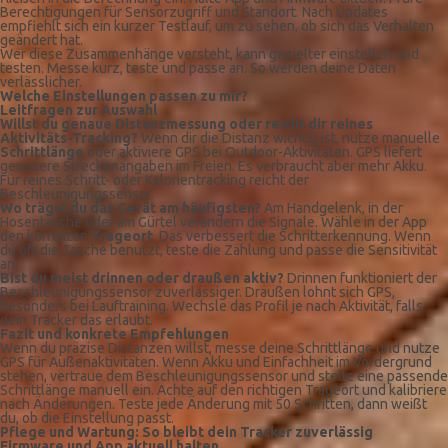
Berechtigungen für Sensorzugriff und Standort. Nach Updates
empfiehlt sich ein kurzer Testlauf, um zu sehen, ob sich das Verhalten
geändert hat.
Wer diese Zusammenhänge versteht, kann gezielter einstellen und
testen. Messe kurz, teste und passe an. So werden deine Daten
verlässlicher.
Welche Einstellungen passen zu mir?
Leitfragen zur Auswahl
Willst du genaue Distanzmessung oder reicht dir reines
Aktivitäts-Tracking?
Wenn dir die Distanz wichtig ist, nutze manuelle
Schrittlänge
oder aktiviere GPS bei Outdoor-Aktivitäten. GPS liefert
genauere Streckenangaben im Freien. Es verbraucht aber mehr Akku.
Für reines Schritt- oder Kalorientracking reicht der
Beschleunigungssensor.
Wo trägst du das Gerät am häufigsten?
Am Handgelenk, in der
Hosentasche oder am Gürtel verändern die Signale. Wähle in der App
den korrekten
Trageort
. Das verbessert die Schritt­erkennung. Wenn
du oft die Tasche benutzt, teste die Zählung und passe die Sensitivität
an.
Bist du meist drinnen oder draußen aktiv?
Drinnen funktioniert der
Beschleunigungssensor zuverlässiger. Draußen lohnt sich GPS,
besonders bei Lauftraining. Wechsle das Profil je nach Aktivität, falls
dein Tracker das erlaubt.
Fazit und konkrete Empfehlungen
Wenn du präzise Distanzen willst, messe deine Schrittlänge und nutze
GPS für Außenaktivitäten. Wenn Akku und Einfachheit im Vordergrund
stehen, vertraue dem Beschleunigungssensor und stelle eine passende
Schrittlänge manuell ein. Achte auf den richtigen Trageort und kalibriere
nach Änderungen. Teste jede Änderung mit 50 Schritten, dann weißt
du, ob die Einstellung passt.
Pflege und Wartung: So bleibt dein Tracker zuverlässig
Firmware und App aktuell halten