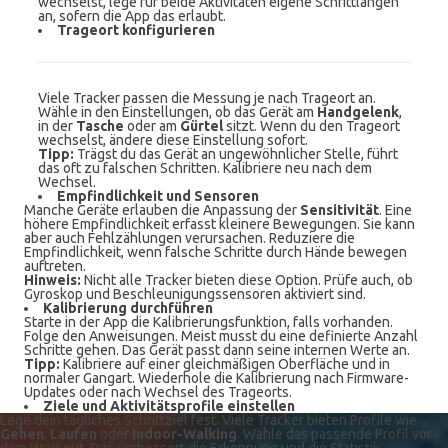
wechselst, lege für beide Aktivitäten eigene Schrittlängen
an, sofern die App das erlaubt.
Trageort konfigurieren
Viele Tracker passen die Messung je nach Trageort an.
Wähle in den Einstellungen, ob das Gerät am
Handgelenk
,
in der
Tasche
oder am
Gürtel
sitzt. Wenn du den Trageort
wechselst, ändere diese Einstellung sofort.
Tipp:
Trägst du das Gerät an ungewöhnlicher Stelle, führt
das oft zu falschen Schritten. Kalibriere neu nach dem
Wechsel.
Empfindlichkeit und Sensoren
Manche Geräte erlauben die Anpassung der
Sensitivität
. Eine
höhere Empfindlichkeit erfasst kleinere Bewegungen. Sie kann
aber auch Fehlzählungen verursachen. Reduziere die
Empfindlichkeit, wenn falsche Schritte durch Hände bewegen
auftreten.
Hinweis:
Nicht alle Tracker bieten diese Option. Prüfe auch, ob
Gyroskop und Beschleunigungssensoren aktiviert sind.
Kalibrierung durchführen
Starte in der App die Kalibrierungsfunktion, falls vorhanden.
Folge den Anweisungen. Meist musst du eine definierte Anzahl
Schritte gehen. Das Gerät passt dann seine internen Werte an.
Tipp:
Kalibriere auf einer gleichmäßigen Oberfläche und in
normaler Gangart. Wiederhole die Kalibrierung nach Firmware-
Updates oder nach Wechsel des Trageorts.
Ziele und Aktivitätsprofile einstellen
Lege dein tägliches Schrittziel fest. Viele Tracker bieten Profile wie
Gehen
,
Laufen
oder
Indoor-Walking
. Wähle das passende Profil vor