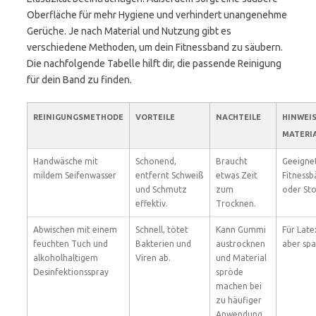
Oberfläche für mehr Hygiene und verhindert unangenehme
Gerüche. Je nach Material und Nutzung gibt es
verschiedene Methoden, um dein Fitnessband zu säubern.
Die nachfolgende Tabelle hilft dir, die passende Reinigung
für dein Band zu finden.
REINIGUNGSMETHODE
VORTEILE
NACHTEILE
HINWEIS
MATERI
Handwäsche mit
Schonend,
Braucht
Geeignet
mildem Seifenwasser
entfernt Schweiß
etwas Zeit
Fitnessb
und Schmutz
zum
oder Sto
effektiv.
Trocknen.
Abwischen mit einem
Schnell, tötet
Kann Gummi
Für Late
feuchten Tuch und
Bakterien und
austrocknen
aber sp
alkoholhaltigem
Viren ab.
und Material
Desinfektionsspray
spröde
machen bei
zu häufiger
Anwendung.