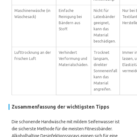
Maschinenwäsche (in
Einfache
Nicht für
Nur bei 
Wäschesack)
Reinigung bei
Latexbänder
Textilan
Bändern aus
geeignet,
Herstell
Stoff.
kann das
Material
beschädigen.
Lufttrocknung an der
Verhindert
Trocknet
Immer i
frischen Luft
Verformung und
langsam,
lassen, 
Materialschäden.
direkter
Elastizit
Sonneneinfall
vermeid
kann das
Material
angreifen.
Zusammenfassung der wichtigsten Tipps
Die schonende Handwäsche mit mildem Seifenwasser ist
die sicherste Methode für die meisten Fitnessbänder.
Alkoholhaltige Desinfektionssprays eignen sich für eine