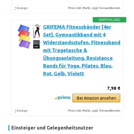
*
Preis inkl. MwSt., zzgl. Versandkosten
Anzeige
EMPFEHLUNG
GRIFEMA Fitnessbänder [4er
Set], Gymnastikband mit 4
Widerstandsstufen, Fitnessband
mit Tragetasche &
Übungsanleitung, Resistance
Bands für Yoga, Pilates, Blau,
Rot, Gelb, Violett
7,98 €
Bei Amazon ansehen
*
Preis inkl. MwSt., zzgl. Versandkosten
Anzeige
Einsteiger und Gelegenheitsnutzer