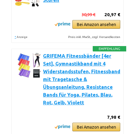
Stufen
30,99 €
20,97 €
Bei Amazon ansehen
*
Preis inkl. MwSt., zzgl. Versandkosten
Anzeige
EMPFEHLUNG
GRIFEMA Fitnessbänder [4er
Set], Gymnastikband mit 4
Widerstandsstufen, Fitnessband
mit Tragetasche &
Übungsanleitung, Resistance
Bands für Yoga, Pilates, Blau,
Rot, Gelb, Violett
7,98 €
Bei Amazon ansehen