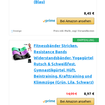
(Blau)
8,45 €
Bei Amazon ansehen
*
Preis inkl. MwSt., zzgl. Versandkosten
Anzeige
EMPFEHLUNG
Fitnessbänder Stricken,
Resistance Bands
Widerstandsbänder, Yogagürtel
Rutsch & Schweißfest,
Gymnastikgürtel, Hüft,
Beintraining, Krafttraining und
Klimmzüge (Grün, Lila, Schwarz)
14,99 €
8,97 €
Bei Amazon ansehen