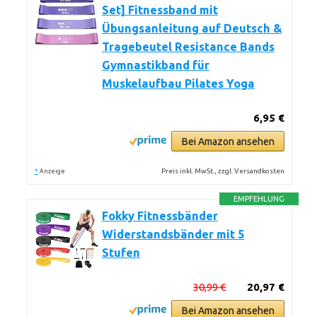
Set] Fitnessband mit
Übungsanleitung auf Deutsch &
Tragebeutel Resistance Bands
Gymnastikband für
Muskelaufbau Pilates Yoga
6,95 €
Bei Amazon ansehen
*
Preis inkl. MwSt., zzgl. Versandkosten
Anzeige
EMPFEHLUNG
Fokky Fitnessbänder
Widerstandsbänder mit 5
Stufen
30,99 €
20,97 €
Bei Amazon ansehen