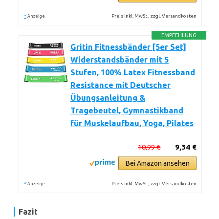
*
Preis inkl. MwSt., zzgl. Versandkosten
Anzeige
EMPFEHLUNG
Gritin Fitnessbänder [5er Set]
Widerstandsbänder mit 5
Stufen, 100% Latex Fitnessband
Resistance mit Deutscher
Übungsanleitung &
Tragebeutel, Gymnastikband
für Muskelaufbau, Yoga, Pilates
10,99 €
9,34 €
Bei Amazon ansehen
*
Preis inkl. MwSt., zzgl. Versandkosten
Anzeige
Fazit