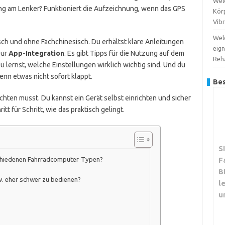
Wel
ung am Lenker? Funktioniert die Aufzeichnung, wenn das GPS
Kör
Vib
Wel
sch und ohne Fachchinesisch. Du erhältst klare Anleitungen
eign
zur
App-Integration
. Es gibt Tipps für die Nutzung auf dem
Reha
Du lernst, welche Einstellungen wirklich wichtig sind. Und du
n etwas nicht sofort klappt.
Bes
hten musst. Du kannst ein Gerät selbst einrichten und sicher
itt für Schritt, wie das praktisch gelingt.
S
F
schiedenen Fahrradcomputer‑Typen?
B
w. eher schwer zu bedienen?
l
u