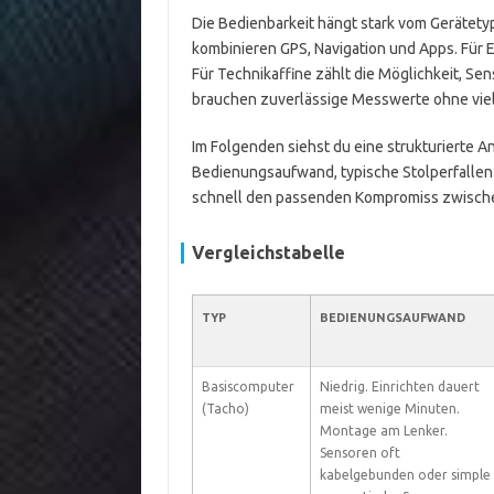
Die Bedienbarkeit hängt stark vom Gerätety
kombinieren GPS, Navigation und Apps. Für Ein
Für Technikaffine zählt die Möglichkeit, Se
brauchen zuverlässige Messwerte ohne vie
Im Folgenden siehst du eine strukturierte A
Bedienungsaufwand, typische Stolperfallen 
schnell den passenden Kompromiss zwisch
Vergleichstabelle
TYP
BEDIENUNGSAUFWAND
Basiscomputer
Niedrig. Einrichten dauert
(Tacho)
meist wenige Minuten.
Montage am Lenker.
Sensoren oft
kabelgebunden oder simple