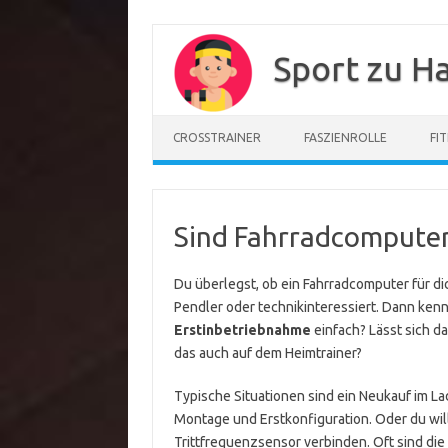
Zum
Inhalt
Sport zu H
springen
CROSSTRAINER
FASZIENROLLE
FI
Sind Fahrradcomputer 
Du überlegst, ob ein Fahrradcomputer für dic
Pendler oder technikinteressiert. Dann kenns
Erstinbetriebnahme
einfach? Lässt sich d
das auch auf dem Heimtrainer?
Typische Situationen sind ein Neukauf im La
Montage und Erstkonfiguration. Oder du wi
Trittfrequenzsensor verbinden. Oft sind di