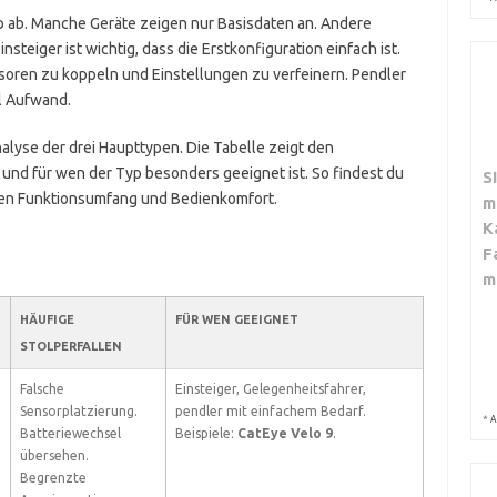
p ab. Manche Geräte zeigen nur Basisdaten an. Andere
steiger ist wichtig, dass die Erstkonfiguration einfach ist.
nsoren zu koppeln und Einstellungen zu verfeinern. Pendler
l Aufwand.
nalyse der drei Haupttypen. Die Tabelle zeigt den
und für wen der Typ besonders geeignet ist. So findest du
S
en Funktionsumfang und Bedienkomfort.
m
K
F
m
HÄUFIGE
FÜR WEN GEEIGNET
STOLPERFALLEN
Falsche
Einsteiger, Gelegenheitsfahrer,
Sensorplatzierung.
pendler mit einfachem Bedarf.
*
A
Batteriewechsel
Beispiele:
CatEye Velo 9
.
übersehen.
Begrenzte