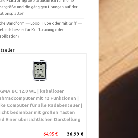
che Plattformgröße brauche ich für meine
pergröße und die gängigen Übungen auf der
rationsplatte?
che Bandform — Loop, Tube oder mit Griff —
et sich besser für Krafttraining oder
bilitation?
tseller
IGMA BC 12.0 WL | kabelloser
ahrradcomputer mit 12 Funktionen |
ike Computer für alle Radabenteuer |
eicht bedienbar mit großen Tasten
nd Einer übersichtlichen Darstellung
64,95 €
36,99 €