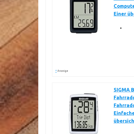
Computer
Einer üb
*
Anzeige
SIGMA B
Fahrradc
Fahrradc
Einfach
übersich