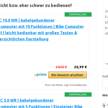
icht bzw. eher schwer zu bedienen?
S
EMPFEHLUNG
F
C 10.0 WR | kabelgebundener
E
omputer mit 10 Funktionen | Bike Computer
b
l | leicht bedienbar mit großen Tasten &
ü
ersichtlichen Darstellung
*
A
34,95 €
20,99 €
Bei Amazon ansehen
Suc
Preis inkl. MwSt., zzgl. Versandkosten
EMPFEHLUNG
Wei
C 5.0 WR | kabelgebundener
omputer mit 5 Funktionen | Einsteiger Bike