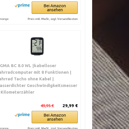
Bei Amazon
ansehen
Preis inkl. MwSt., zzgl. Versandkosten
nzeige
IGMA BC 8.0 WL |kabelloser
ahrradcomputer mit 8 Funktionen |
ahrrad Tacho ohne Kabel |
asserdichter Geschwindigkeitsmesser
 Kilometerzähler
49,95 €
29,99 €
Bei Amazon
ansehen
Preis inkl. MwSt., zzgl. Versandkosten
nzeige