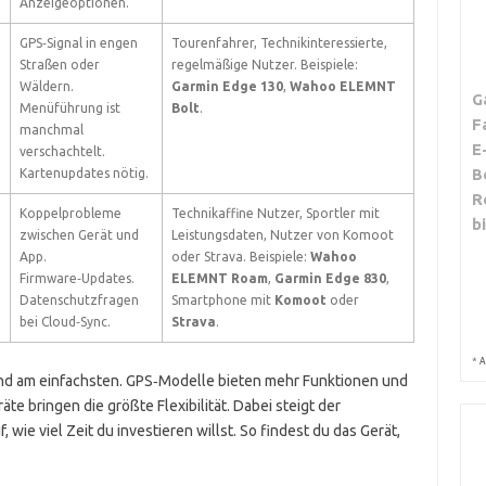
Anzeigeoptionen.
GPS‑Signal in engen
Tourenfahrer, Technikinteressierte,
Straßen oder
regelmäßige Nutzer. Beispiele:
Wäldern.
Garmin Edge 130
,
Wahoo ELEMNT
G
Menüführung ist
Bolt
.
F
manchmal
E
verschachtelt.
B
Kartenupdates nötig.
R
Koppelprobleme
Technikaffine Nutzer, Sportler mit
b
zwischen Gerät und
Leistungsdaten, Nutzer von Komoot
App.
oder Strava. Beispiele:
Wahoo
Firmware‑Updates.
ELEMNT Roam
,
Garmin Edge 830
,
Datenschutzfragen
Smartphone mit
Komoot
oder
bei Cloud‑Sync.
Strava
.
*
A
ind am einfachsten. GPS‑Modelle bieten mehr Funktionen und
te bringen die größte Flexibilität. Dabei steigt der
wie viel Zeit du investieren willst. So findest du das Gerät,