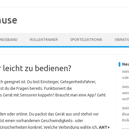
ause
TNESSBAND
ROLLENTRAINER
SPORTELEKTRONIK
VIBRATI
Neu
leicht zu bedienen?
Wel
ode
h geeignet ist. Du bist Einsteiger, Gelegenheitsfahrer,
Wel
t du die Fragen bereits. Funktioniert die
wen
as Gerät mit Sensoren koppeln? Braucht man eine App? Geht
wich
Wel
den oder online. Du packst das Gerät aus und stehst vor
Blu
Roll
llst einen vorhandenen Geschwindigkeits‑ oder
e Unsicherheiten konkret. Welche Verbindung wähle ich,
ANT+