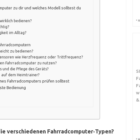
mputer zu dir und welches Modell solltest du
*
 wirklich bedienen?
A
chtig?
gkeit im Alltag?
Fahrradcomputern
leicht zu bedienen?
 Sensoren wie Herzfrequenz oder Trittfrequenz?
den Fahrradcomputer zu nutzen?
 und die Pflege des Geräts?
S
 auf dem Heimtrainer?
F
ines Fahrradcomputers prüfen solltest
F
erste Bedienung
w
&
die verschiedenen Fahrradcomputer‑Typen?
*
A