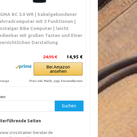
IGMA BC 5.0 WR | kabelgebundener
ahrradcomputer mit 5 Funktionen |
insteiger Bike Computer | leicht
edienbar mit großen Tasten und Einer
bersichtlichen Darstellung
24,95 €
14,95 €
Bei Amazon
ansehen
Preis inkl. MwSt., zzgl. Versandkosten
nzeige
hen
Suchen
terführende Seiten
www.crosstrainer-berater.de