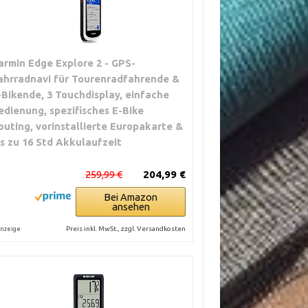
armin Edge Explore 2 - GPS-
ahrradnavi für Tourenradfahrende &
-Bikende, 3 Touchdisplay, einfache
edienung, spezifisches E-Bike
outing, vorinstallierte Europakarte &
is zu 16 Std Akkulaufzeit
259,99 €
204,99 €
Bei Amazon
ansehen
Preis inkl. MwSt., zzgl. Versandkosten
nzeige