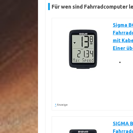
Für wen sind Fahrradcomputer le
Sigma B
Fahrradc
mit Kabe
Einer üb
*
Anzeige
SIGMA B
Fahrradc