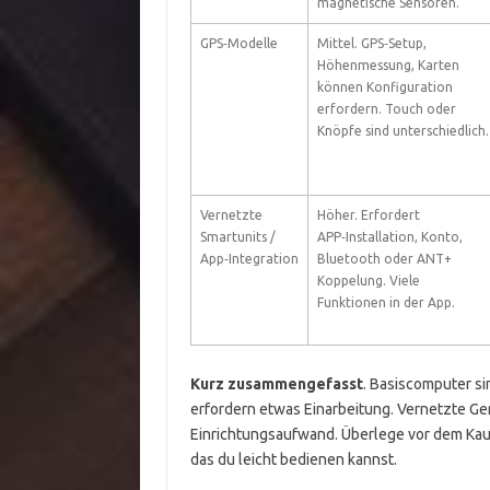
magnetische Sensoren.
GPS‑Modelle
Mittel. GPS‑Setup,
Höhenmessung, Karten
können Konfiguration
erfordern. Touch oder
Knöpfe sind unterschiedlich.
Vernetzte
Höher. Erfordert
Smartunits /
APP‑Installation, Konto,
App‑Integration
Bluetooth oder ANT+
Koppelung. Viele
Funktionen in der App.
Kurz zusammengefasst
. Basiscomputer s
erfordern etwas Einarbeitung. Vernetzte Gerä
Einrichtungsaufwand. Überlege vor dem Kauf, 
das du leicht bedienen kannst.