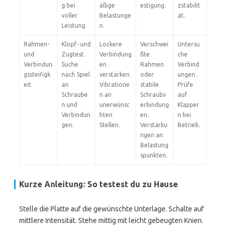
g bei
äßige
estigung.
zstabilit
voller
Belastunge
ät.
Leistung.
n.
Rahmen-
Klopf- und
Lockere
Verschwei
Untersu
und
Zugtest.
Verbindung
ßte
che
Verbindun
Suche
en
Rahmen
Verbind
gssteifigk
nach Spiel
verstärken
oder
ungen.
eit
an
Vibratione
stabile
Prüfe
Schraube
n an
Schraubv
auf
n und
unerwünsc
erbindung
Klapper
Verbindun
hten
en.
n bei
gen.
Stellen.
Verstärku
Betrieb.
ngen an
Belastung
spunkten.
Kurze Anleitung: So testest du zu Hause
Stelle die Platte auf die gewünschte Unterlage. Schalte auf
mittlere Intensität. Stehe mittig mit leicht gebeugten Knien.