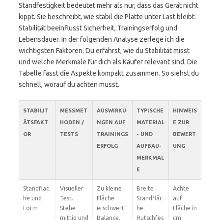
Standfestigkeit bedeutet mehr als nur, dass das Gerät nicht
kippt. Sie beschreibt, wie stabil die Platte unter Last bleibt.
Stabilität beeinflusst Sicherheit, Trainingserfolg und
Lebensdauer. In der folgenden Analyse zerlege ich die
wichtigsten Faktoren. Du erfährst, wie du Stabilität misst
und welche Merkmale für dich als Käufer relevant sind. Die
Tabelle fasst die Aspekte kompakt zusammen. So siehst du
schnell, worauf du achten musst.
STABILIT
MESSMET
AUSWIRKU
TYPISCHE
HINWEIS
ÄTSFAKT
HODEN /
NGEN AUF
MATERIAL
E ZUR
OR
TESTS
TRAININGS
- UND
BEWERT
ERFOLG
AUFBAU-
UNG
MERKMAL
E
Standfläc
Visueller
Zu kleine
Breite
Achte
he und
Test.
Fläche
Standfläc
auf
Form
Stehe
erschwert
he.
Fläche in
mittig und
Balance.
Rutschfes
cm.