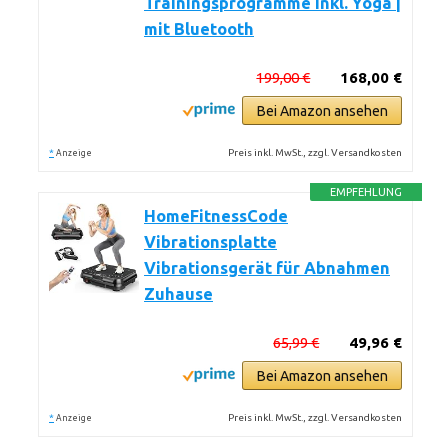
Trainingsprogramme inkl. Yoga |
mit Bluetooth
199,00 €
168,00 €
Bei Amazon ansehen
*
Preis inkl. MwSt., zzgl. Versandkosten
Anzeige
EMPFEHLUNG
HomeFitnessCode
Vibrationsplatte
Vibrationsgerät für Abnahmen
Zuhause
65,99 €
49,96 €
Bei Amazon ansehen
*
Preis inkl. MwSt., zzgl. Versandkosten
Anzeige