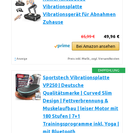
Vibrationsplatte
Vibrationsgerät für Abnahmen
Zuhause
65,99 €
49,96 €
Bei Amazon ansehen
*
Preis inkl. MwSt., zzgl. Versandkosten
Anzeige
EMPFEHLUNG
Sportstech Vibrationsplatte
VP250 | Deutsche
Qualitätsmarke | Curved Slim
Design | Fettverbrennung &
Muskelaufbau | leiser Motor mit
180 Stufen | 7+1
Trainingsprogramme inkl. Yoga |
mit Bluetooth