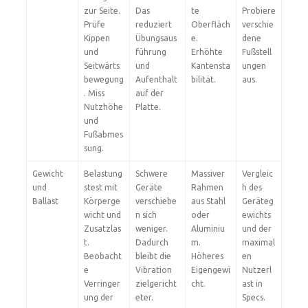
zur Seite.
Das
te
Probiere
Prüfe
reduziert
Oberfläch
verschie
Kippen
Übungsaus
e.
dene
und
führung
Erhöhte
Fußstell
Seitwärts
und
Kantensta
ungen
bewegung
Aufenthalt
bilität.
aus.
. Miss
auf der
Nutzhöhe
Platte.
und
Fußabmes
sung.
Gewicht
Belastung
Schwere
Massiver
Vergleic
und
stest mit
Geräte
Rahmen
h des
Ballast
Körperge
verschiebe
aus Stahl
Geräteg
wicht und
n sich
oder
ewichts
Zusatzlas
weniger.
Aluminiu
und der
t.
Dadurch
m.
maximal
Beobacht
bleibt die
Höheres
en
e
Vibration
Eigengewi
Nutzerl
Verringer
zielgericht
cht.
ast in
ung der
eter.
Specs.