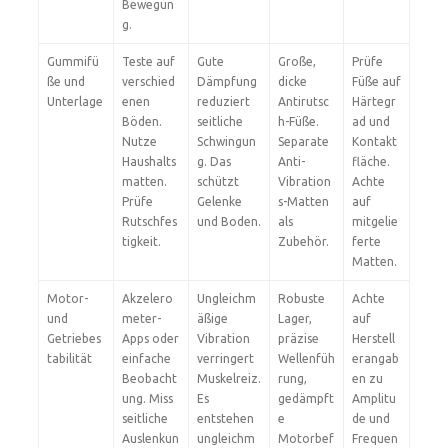
Bewegun
g.
Gummifü
Teste auf
Gute
Große,
Prüfe
ße und
verschied
Dämpfung
dicke
Füße auf
Unterlage
enen
reduziert
Antirutsc
Härtegr
Böden.
seitliche
h-Füße.
ad und
Nutze
Schwingun
Separate
Kontakt
Haushalts
g. Das
Anti-
fläche.
matten.
schützt
Vibration
Achte
Prüfe
Gelenke
s-Matten
auf
Rutschfes
und Boden.
als
mitgelie
tigkeit.
Zubehör.
ferte
Matten.
Motor-
Akzelero
Ungleichm
Robuste
Achte
und
meter-
äßige
Lager,
auf
Getriebes
Apps oder
Vibration
präzise
Herstell
tabilität
einfache
verringert
Wellenfüh
erangab
Beobacht
Muskelreiz.
rung,
en zu
ung. Miss
Es
gedämpft
Amplitu
seitliche
entstehen
e
de und
Auslenkun
ungleichm
Motorbef
Frequen